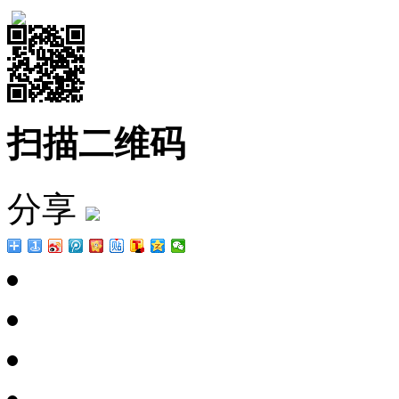
扫描二维码
分享