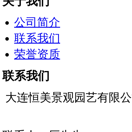
关于我们
公司简介
联系我们
荣誉资质
联系我们
大连恒美景观园艺有限