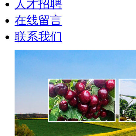
人才招聘
在线留言
联系我们